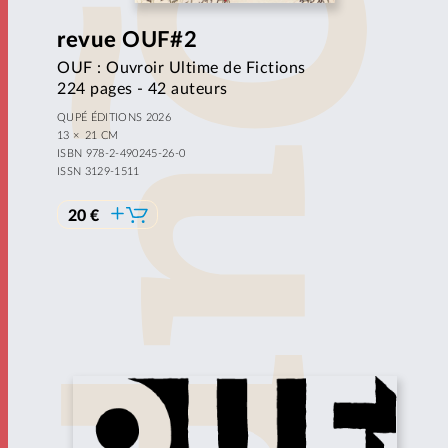
revue
OUF#2
OUF : Ouvroir Ultime de Fictions
224 pages - 42 auteurs
QUPÉ ÉDITIONS 2026
13 × 21 CM
ISBN 978-2-490245-26-0
ISSN 3129-1511
20 €