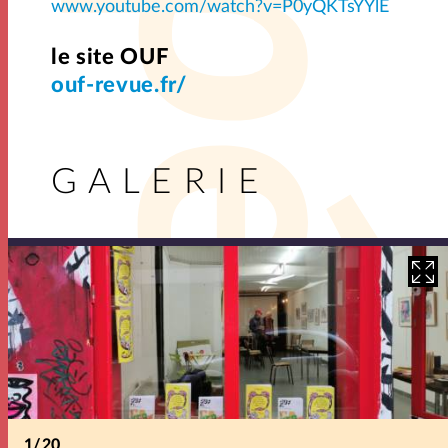
www.youtube.com/watch?v=P0yQKTsYYlE
le site OUF
ouf-revue.fr/
G A L E R I E
1
/
20