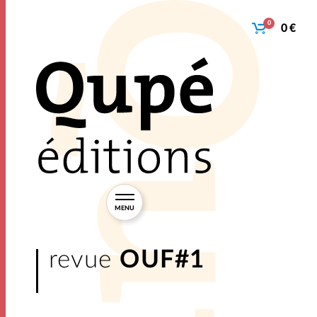
0
0 €
Pani
MENU
revue
OUF#1