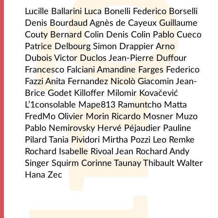
Lucille Ballarini Luca Bonelli Federico Borselli
Denis Bourdaud Agnès de Cayeux Guillaume
Couty Bernard Colin Denis Colin Pablo Cueco
Patrice Delbourg Simon Drappier Arno
Dubois Victor Duclos Jean-Pierre Duffour
Francesco Falciani Amandine Farges Federico
Fazzi Anita Fernandez Nicolò Giacomin Jean-
Brice Godet Killoffer Milomir Kovačević
L’1consolable Mape813 Ramuntcho Matta
FredMo Olivier Morin Ricardo Mosner Muzo
Pablo Nemirovsky Hervé Péjaudier Pauline
Pilard Tania Pividori Mirtha Pozzi Leo Remke
Rochard Isabelle Rivoal Jean Rochard Andy
Singer Squirm Corinne Taunay Thibault Walter
Hana Zec