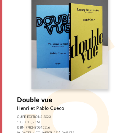
Double vue
Henri et Pablo Cueco
QUPÉ ÉDITIONS 2020
10,5 X 15,5 CM
ISBN 9782490245116
96 PAGES + COUVERTURE À RABATS